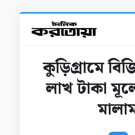
কুড়িগ্রামে ব
লাখ টাকা মূল
মালা