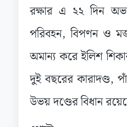
রক্ষার এ ২২ দিন অভ
পরিবহন, বিপণন ও মজুত
অমান্য করে ইলিশ শিকা
দুই বছরের কারাদণ্ড, প
উভয় দণ্ডের বিধান রয়ে