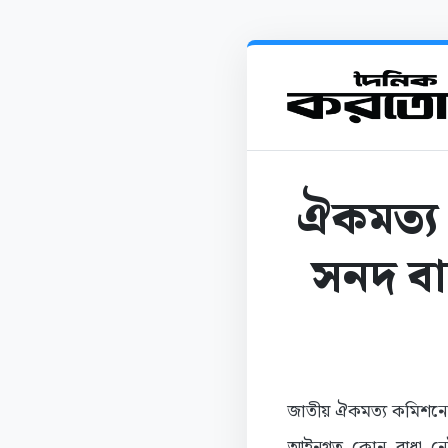
ঐকমত্য 
সনদ বাস
জাতীয় ঐকমত্য কমিশনের স
আইনগত কোন বাধা নেই 