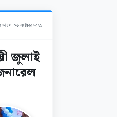
ের তারিখ: ০৩ অক্টোবর ২০২৫
য়ী জুলাই
 জেনারেল