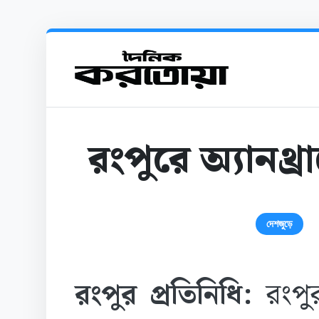
রংপুরে অ্যানথ্র
দেশজুড়ে
রংপুর প্রতিনিধি:
রংপু