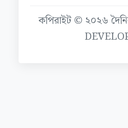
কপিরাইট © ২০২৬ দৈনিক ক
DEVELO