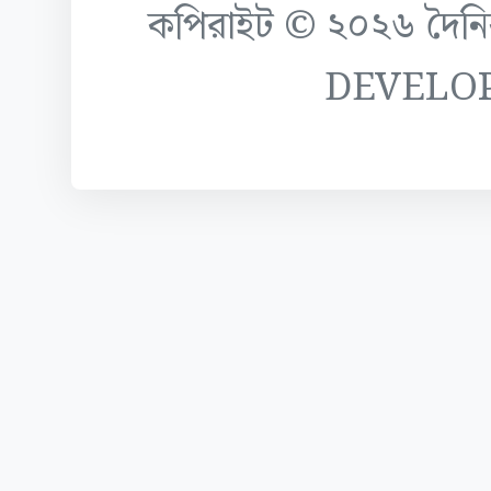
কপিরাইট © ২০২৬ দৈনিক ক
DEVELO