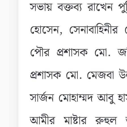
সভায় বক্তব্য রাখেন প
হোসেন, সেনাবাহিনীর
পৌর প্রশাসক মো. জস
প্রশাসক মো. মেজবা উ
সার্জন মোহাম্মদ আবু 
আমীর মাষ্টার রুহু