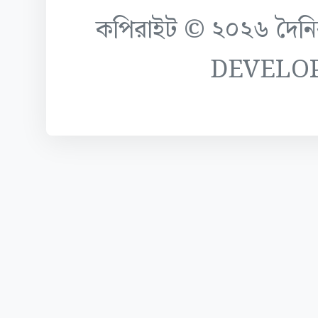
কপিরাইট © ২০২৬ দৈনিক ক
DEVELO