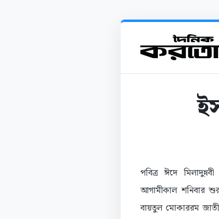
ইস
পবিত্র ঈদে মিলাদুন্ন
আগামীকাল শনিবার শুরু
বায়তুল মোকাররম জাতীয় 