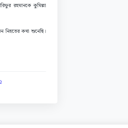
িফুর রহমানকে কুমিল্লা
ুজন নিহতের কথা শুনেছি।
D