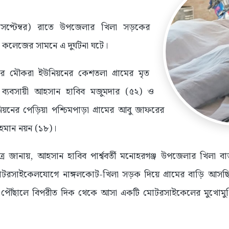
েপ্টেম্বর) রাতে উপজেলার খিলা সড়কের
কলেজের সামনে এ দুর্ঘটনা ঘটে।
র মৌকরা ইউনিয়নের কেশতলা গ্রামের মৃত
 ব্যবসায়ী আহসান হাবিব মজুমদার (৫২) ও
নের পেড়িয়া পশ্চিমপাড়া গ্রামের আবু জাফরের
হমান নয়ন (১৮)।
ূত্র জানায়, আহসান হাবিব পার্শ্ববর্তী মনোহরগঞ্জ উপজেলার খিলা 
ে মোটরসাইকেলযোগে নাঙ্গলকোট-খিলা সড়ক দিয়ে গ্রামের বাড়ি আস
পৌঁছালে বিপরীত দিক থেকে আসা একটি মোটরসাইকেলের মুখোমুখি