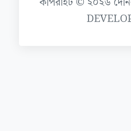
কপিরাইট © ২০২৬ দৈনিক ক
DEVELO