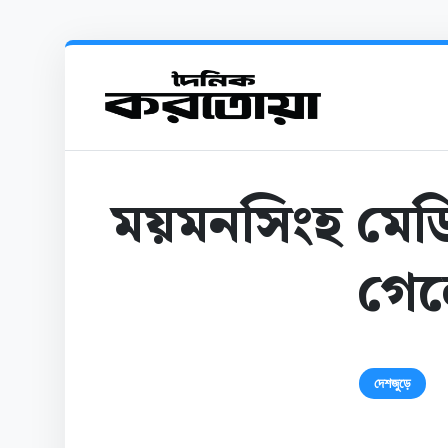
ময়মনসিংহ মেডিক
গেলো
দেশজুড়ে