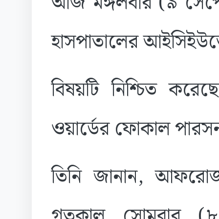
আজ মঙ্গলবার (৯ সেপ্ট
হাসপাতালের আইসিইউতে 
বিষয়টি নিশ্চিত করেছ
ওয়ার্ডের ফোকাল পারসন 
তিনি জানান, আফরোজা 
গতকাল সোমবার (৮ 