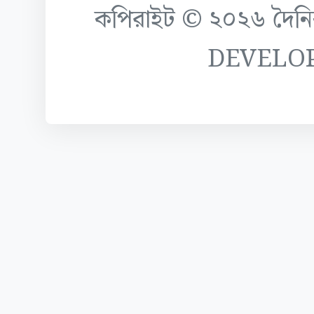
কপিরাইট © ২০২৬ দৈনিক ক
DEVELO