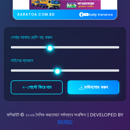
KARATOA.COM.BD
Daily Karatoa
লেখার আকার ছোট-বড় করুন
লাইনের ব্যবধান
পোস্টে ফিরে যান
ডাউনলোড করুন
কপিরাইট © ২০২৬ দৈনিক করতোয়া। সর্বস্বত্ব সংরক্ষিত | DEVELOPED BY
RKRBD