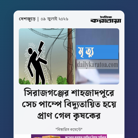
দেশজুড়ে
| ০৯ জুলাই ২০২৬
সিরাজগঞ্জের
শাহজাদপুরে
সেচ
পাম্পে
বিদ্যুতায়িত
হয়ে
প্রাণ
গেল
কৃষকের
*বিস্তারিত কমেন্টে*