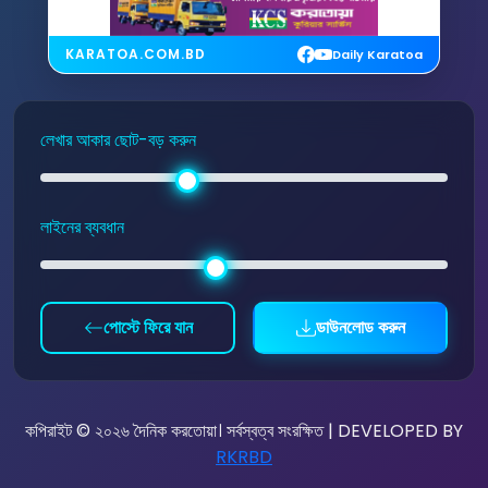
KARATOA.COM.BD
Daily Karatoa
লেখার আকার ছোট-বড় করুন
লাইনের ব্যবধান
পোস্টে ফিরে যান
ডাউনলোড করুন
কপিরাইট © ২০২৬ দৈনিক করতোয়া। সর্বস্বত্ব সংরক্ষিত | DEVELOPED BY
RKRBD