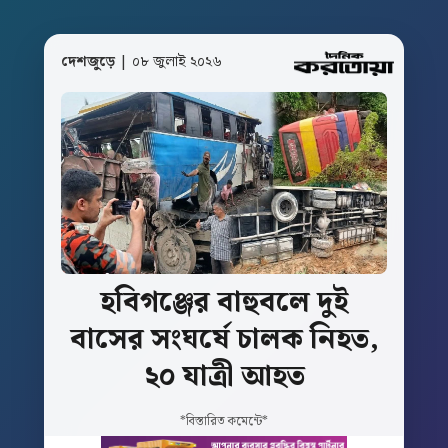
দেশজুড়ে
| ০৮ জুলাই ২০২৬
হবিগঞ্জের
বাহুবলে
দুই
বাসের
সংঘর্ষে
চালক
নিহত,
২০
যাত্রী
আহত
*বিস্তারিত কমেন্টে*