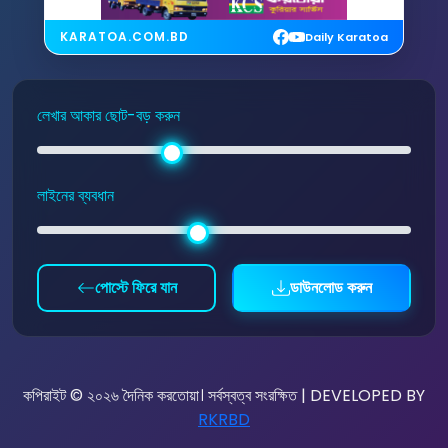
KARATOA.COM.BD
Daily Karatoa
লেখার আকার ছোট-বড় করুন
লাইনের ব্যবধান
পোস্টে ফিরে যান
ডাউনলোড করুন
কপিরাইট © ২০২৬ দৈনিক করতোয়া। সর্বস্বত্ব সংরক্ষিত | DEVELOPED BY
RKRBD