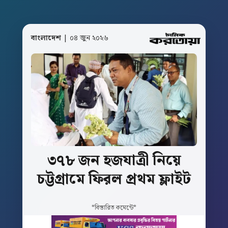
বাংলাদেশ
| ০৪ জুন ২০২৬
৩৭৮
জন
হজযাত্রী
নিয়ে
চট্টগ্রামে
ফিরল
প্রথম
ফ্লাইট
*বিস্তারিত কমেন্টে*