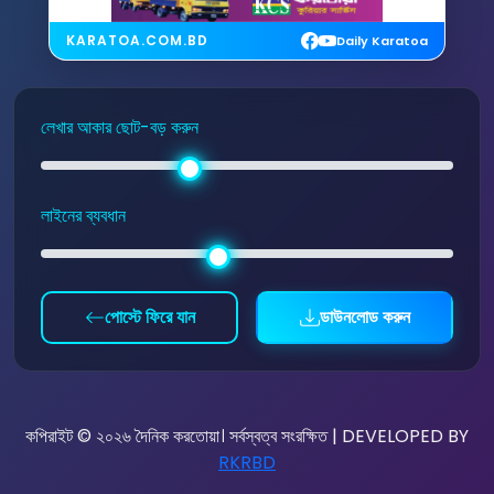
KARATOA.COM.BD
Daily Karatoa
লেখার আকার ছোট-বড় করুন
লাইনের ব্যবধান
পোস্টে ফিরে যান
ডাউনলোড করুন
কপিরাইট © ২০২৬ দৈনিক করতোয়া। সর্বস্বত্ব সংরক্ষিত | DEVELOPED BY
RKRBD