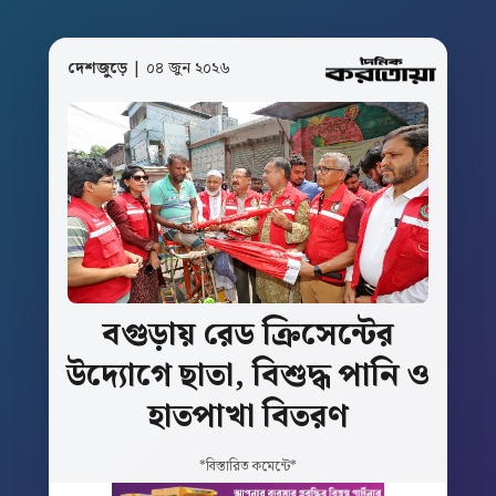
দেশজুড়ে
| ০৪ জুন ২০২৬
বগুড়ায়
রেড
ক্রিসেন্টের
উদ্যোগে
ছাতা,
বিশুদ্ধ
পানি
ও
হাতপাখা
বিতরণ
*বিস্তারিত কমেন্টে*