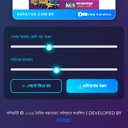
KARATOA.COM.BD
Daily Karatoa
লেখার আকার ছোট-বড় করুন
লাইনের ব্যবধান
পোস্টে ফিরে যান
ডাউনলোড করুন
কপিরাইট © ২০২৬ দৈনিক করতোয়া। সর্বস্বত্ব সংরক্ষিত | DEVELOPED BY
RKRBD