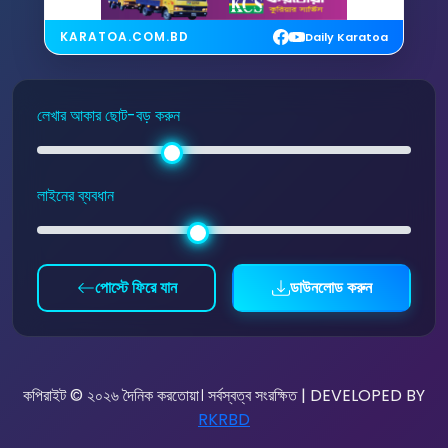
KARATOA.COM.BD
Daily Karatoa
লেখার আকার ছোট-বড় করুন
লাইনের ব্যবধান
পোস্টে ফিরে যান
ডাউনলোড করুন
কপিরাইট © ২০২৬ দৈনিক করতোয়া। সর্বস্বত্ব সংরক্ষিত | DEVELOPED BY
RKRBD