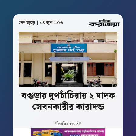
দেশজুড়ে
| ০৪ জুন ২০২৬
বগুড়ার দুপচাঁচিয়ায়
২
মাদক
সেবনকারীর
কারাদন্ড
*বিস্তারিত কমেন্টে*