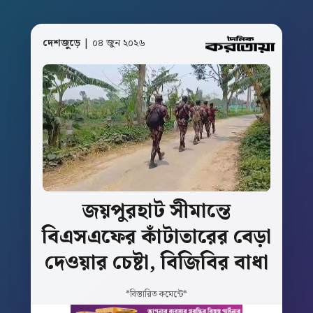
দেশজুড়ে
| ০৪ জুন ২০২৬
জয়পুরহাট
সীমান্তে
বিএসএফের
কাঁটাতারের
বেড়া
দেওয়ার
চেষ্টা,
বিজিবির
বাধা
*বিস্তারিত কমেন্টে*