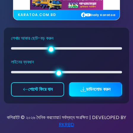
KARATOA.COM.BD
Daily Karatoa
লেখার আকার ছোট-বড় করুন
লাইনের ব্যবধান
পোস্টে ফিরে যান
ডাউনলোড করুন
কপিরাইট © ২০২৬ দৈনিক করতোয়া। সর্বস্বত্ব সংরক্ষিত | DEVELOPED BY
RKRBD