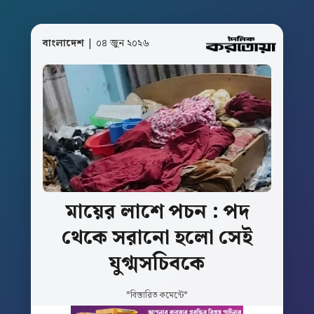
বাংলাদেশ
| ০৪ জুন ২০২৬
মায়ের
লাশে
পচন
:
পদ
থেকে
সরানো
হলো
সেই
যুগ্মসচিবকে
*বিস্তারিত কমেন্টে*