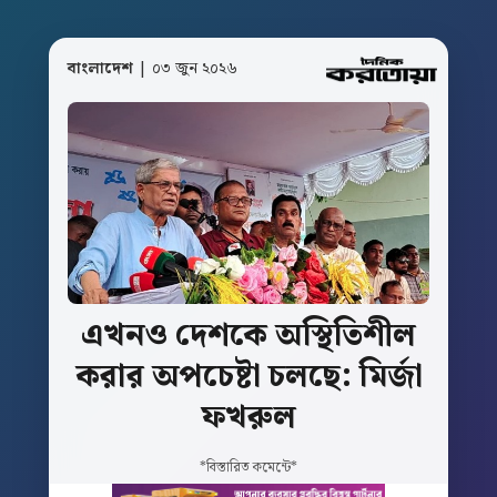
বাংলাদেশ
| ০৩ জুন ২০২৬
এখনও
দেশকে
অস্থিতিশীল
করার
অপচেষ্টা
চলছে:
মির্জা
ফখরুল
*বিস্তারিত কমেন্টে*