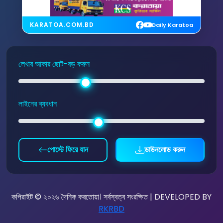
KARATOA.COM.BD
Daily Karatoa
লেখার আকার ছোট-বড় করুন
লাইনের ব্যবধান
পোস্টে ফিরে যান
ডাউনলোড করুন
কপিরাইট © ২০২৬ দৈনিক করতোয়া। সর্বস্বত্ব সংরক্ষিত | DEVELOPED BY
RKRBD