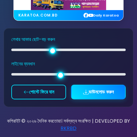
KARATOA.COM.BD
Daily Karatoa
লেখার আকার ছোট-বড় করুন
লাইনের ব্যবধান
পোস্টে ফিরে যান
ডাউনলোড করুন
কপিরাইট © ২০২৬ দৈনিক করতোয়া। সর্বস্বত্ব সংরক্ষিত | DEVELOPED BY
RKRBD