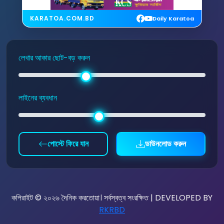
KARATOA.COM.BD
Daily Karatoa
লেখার আকার ছোট-বড় করুন
লাইনের ব্যবধান
পোস্টে ফিরে যান
ডাউনলোড করুন
কপিরাইট © ২০২৬ দৈনিক করতোয়া। সর্বস্বত্ব সংরক্ষিত | DEVELOPED BY
RKRBD