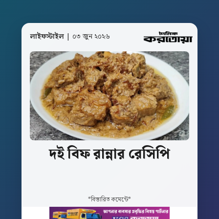
লাইফস্টাইল
| ০৩ জুন ২০২৬
দই
বিফ
রান্নার
রেসিপি
*বিস্তারিত কমেন্টে*