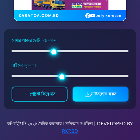
KARATOA.COM.BD
Daily Karatoa
লেখার আকার ছোট-বড় করুন
লাইনের ব্যবধান
পোস্টে ফিরে যান
ডাউনলোড করুন
কপিরাইট © ২০২৬ দৈনিক করতোয়া। সর্বস্বত্ব সংরক্ষিত | DEVELOPED BY
RKRBD