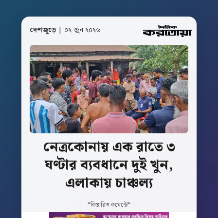
দেশজুড়ে
| ০২ জুন ২০২৬
নেত্রকোনায়
এক
রাতে
৩
ঘণ্টার
ব্যবধানে
দুই
খুন,
এলাকায়
চাঞ্চল্য
*বিস্তারিত কমেন্টে*