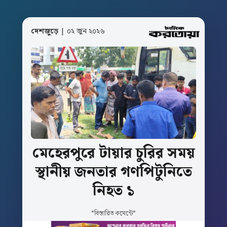
দেশজুড়ে
| ০২ জুন ২০২৬
মেহেরপুরে
টায়ার
চুরির
সময়
স্থানীয়
জনতার
গণপিটুনিতে
নিহত
১
*বিস্তারিত কমেন্টে*