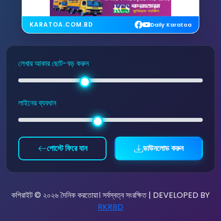
KARATOA.COM.BD
Daily Karatoa
লেখার আকার ছোট-বড় করুন
লাইনের ব্যবধান
পোস্টে ফিরে যান
ডাউনলোড করুন
কপিরাইট © ২০২৬ দৈনিক করতোয়া। সর্বস্বত্ব সংরক্ষিত | DEVELOPED BY
RKRBD