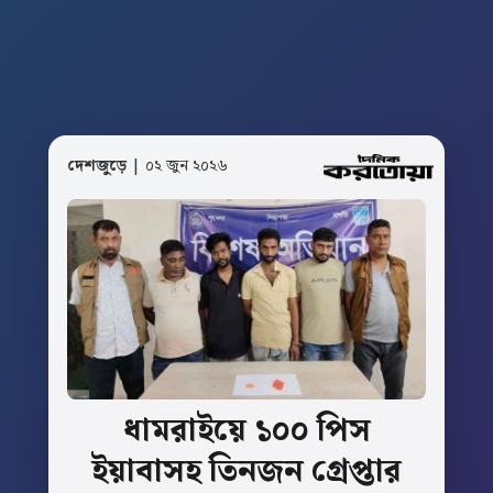
দেশজুড়ে
| ০২ জুন ২০২৬
ধামরাইয়ে
১০০
পিস
ইয়াবাসহ
তিনজন
গ্রেপ্তার