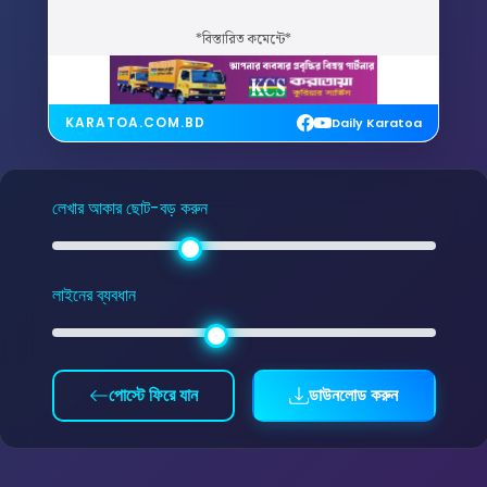
*বিস্তারিত কমেন্টে*
KARATOA.COM.BD
Daily Karatoa
লেখার আকার ছোট-বড় করুন
লাইনের ব্যবধান
পোস্টে ফিরে যান
ডাউনলোড করুন