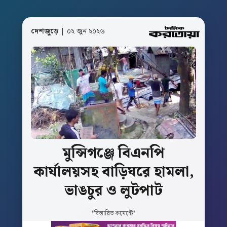
দেশজুড়ে
| ০২ জুন ২০২৬
মুন্সিগঞ্জে
বিএনপি
কার্যালয়সহ
বাড়িঘরে
হামলা,
ভাঙচুর
ও
লুটপাট
*বিস্তারিত কমেন্টে*