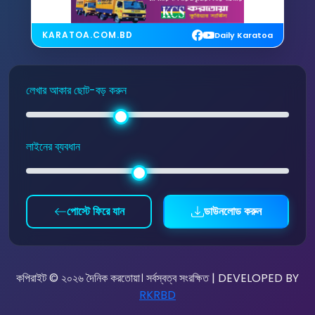
KARATOA.COM.BD
Daily Karatoa
লেখার আকার ছোট-বড় করুন
লাইনের ব্যবধান
পোস্টে ফিরে যান
ডাউনলোড করুন
কপিরাইট © ২০২৬ দৈনিক করতোয়া। সর্বস্বত্ব সংরক্ষিত | DEVELOPED BY
RKRBD