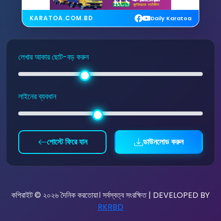
KARATOA.COM.BD
Daily Karatoa
লেখার আকার ছোট-বড় করুন
লাইনের ব্যবধান
পোস্টে ফিরে যান
ডাউনলোড করুন
কপিরাইট © ২০২৬ দৈনিক করতোয়া। সর্বস্বত্ব সংরক্ষিত | DEVELOPED BY
RKRBD