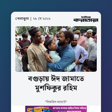
খেলাধুলা
| ২৮ মে ২০২৬
বগুড়ায়
ঈদ
জামাতে
মুশফিকুর
রহিম
*বিস্তারিত কমেন্টে*