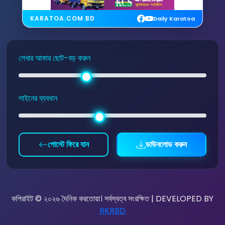
KARATOA.COM.BD
Daily Karatoa
লেখার আকার ছোট-বড় করুন
লাইনের ব্যবধান
পোস্টে ফিরে যান
ডাউনলোড করুন
কপিরাইট © ২০২৬ দৈনিক করতোয়া। সর্বস্বত্ব সংরক্ষিত | DEVELOPED BY
RKRBD