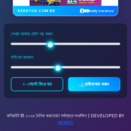
KARATOA.COM.BD
Daily Karatoa
লেখার আকার ছোট-বড় করুন
লাইনের ব্যবধান
পোস্টে ফিরে যান
ডাউনলোড করুন
কপিরাইট © ২০২৬ দৈনিক করতোয়া। সর্বস্বত্ব সংরক্ষিত | DEVELOPED BY
RKRBD