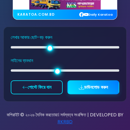
KARATOA.COM.BD
Daily Karatoa
লেখার আকার ছোট-বড় করুন
লাইনের ব্যবধান
পোস্টে ফিরে যান
ডাউনলোড করুন
কপিরাইট © ২০২৬ দৈনিক করতোয়া। সর্বস্বত্ব সংরক্ষিত | DEVELOPED BY
RKRBD