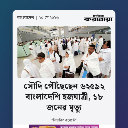
বাংলাদেশ
| ২০ মে ২০২৬
সৌদি
পৌঁছেছেন
৬২৫৯২
বাংলাদেশি
হজযাত্রী,
১৮
জনের
মৃত্যু
*বিস্তারিত কমেন্টে*