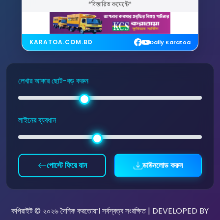
*বিস্তারিত কমেন্টে*
KARATOA.COM.BD
Daily Karatoa
লেখার আকার ছোট-বড় করুন
লাইনের ব্যবধান
পোস্টে ফিরে যান
ডাউনলোড করুন
কপিরাইট © ২০২৬ দৈনিক করতোয়া। সর্বস্বত্ব সংরক্ষিত | DEVELOPED BY