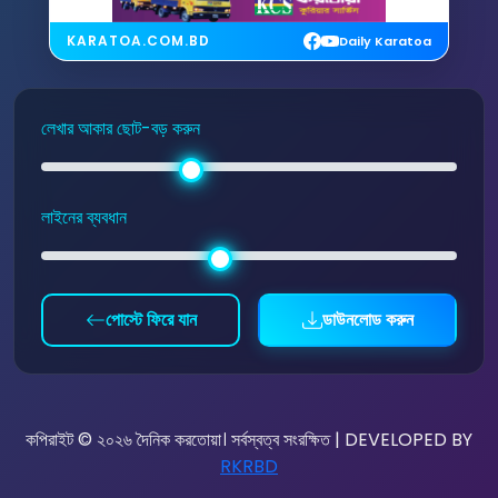
KARATOA.COM.BD
Daily Karatoa
লেখার আকার ছোট-বড় করুন
লাইনের ব্যবধান
পোস্টে ফিরে যান
ডাউনলোড করুন
কপিরাইট © ২০২৬ দৈনিক করতোয়া। সর্বস্বত্ব সংরক্ষিত | DEVELOPED BY
RKRBD