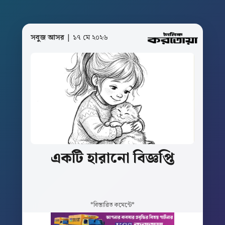
সবুজ আসর
| ১৭ মে ২০২৬
একটি
হারানো
বিজ্ঞপ্তি
*বিস্তারিত কমেন্টে*