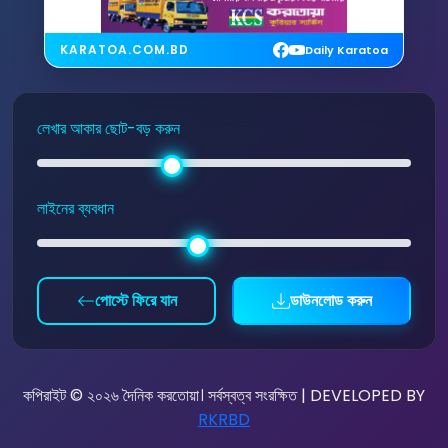
KARATOA.COM.BD
Daily Karatoa
লেখার আকার ছোট-বড় করুন
লাইনের ব্যবধান
পোস্টে ফিরে যান
ডাউনলোড করুন
কপিরাইট © ২০২৬ দৈনিক করতোয়া। সর্বস্বত্ব সংরক্ষিত | DEVELOPED BY
RKRBD