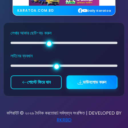
KARATOA.COM.BD
Daily Karatoa
লেখার আকার ছোট-বড় করুন
লাইনের ব্যবধান
পোস্টে ফিরে যান
ডাউনলোড করুন
কপিরাইট © ২০২৬ দৈনিক করতোয়া। সর্বস্বত্ব সংরক্ষিত | DEVELOPED BY
RKRBD