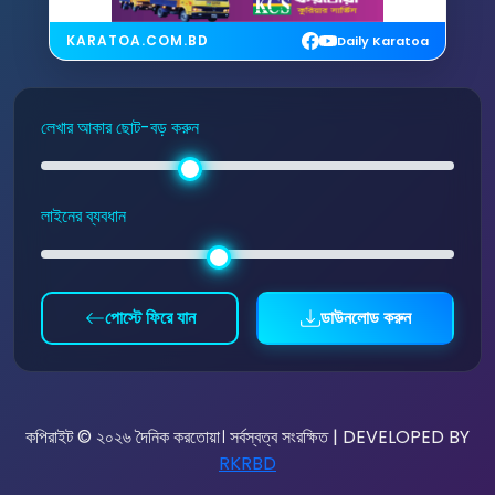
KARATOA.COM.BD
Daily Karatoa
লেখার আকার ছোট-বড় করুন
লাইনের ব্যবধান
পোস্টে ফিরে যান
ডাউনলোড করুন
কপিরাইট © ২০২৬ দৈনিক করতোয়া। সর্বস্বত্ব সংরক্ষিত | DEVELOPED BY
RKRBD