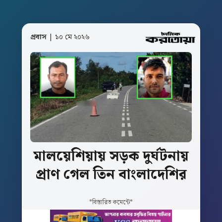
প্রবাস
| ১০ মে ২০২৬
মালয়েশিয়ায়
সড়ক
দুর্ঘটনায়
প্রাণ
গেল
তিন
বাংলাদেশির
*বিস্তারিত কমেন্টে*