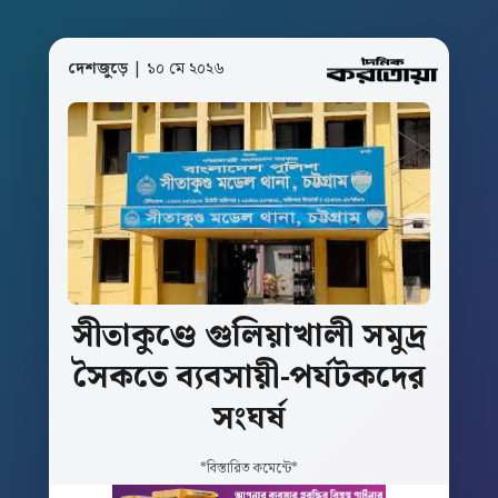
দেশজুড়ে
| ১০ মে ২০২৬
সীতাকুণ্ডে
গুলিয়াখালী
সমুদ্র
সৈকতে
ব্যবসায়ী-পর্যটকদের
সংঘর্ষ
*বিস্তারিত কমেন্টে*