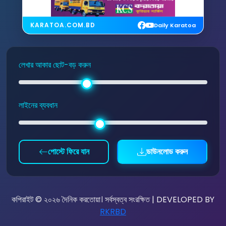
KARATOA.COM.BD
Daily Karatoa
লেখার আকার ছোট-বড় করুন
লাইনের ব্যবধান
পোস্টে ফিরে যান
ডাউনলোড করুন
কপিরাইট © ২০২৬ দৈনিক করতোয়া। সর্বস্বত্ব সংরক্ষিত | DEVELOPED BY
RKRBD