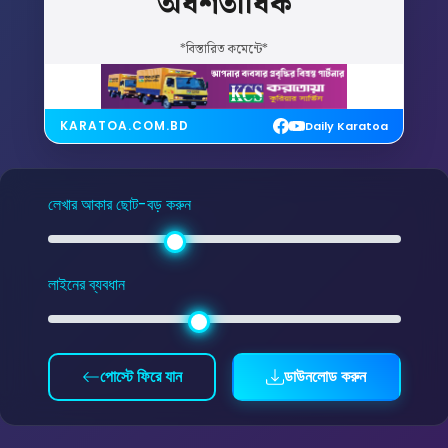
অর্ধশতাধিক
*বিস্তারিত কমেন্টে*
KARATOA.COM.BD
Daily Karatoa
লেখার আকার ছোট-বড় করুন
লাইনের ব্যবধান
পোস্টে ফিরে যান
ডাউনলোড করুন