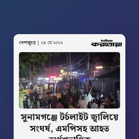
দেশজুড়ে
| ০৯ মে ২০২৬
সুনামগঞ্জে
টর্চলাইট
জ্বালিয়ে
সংঘর্ষ,
এমপিসহ
আহত