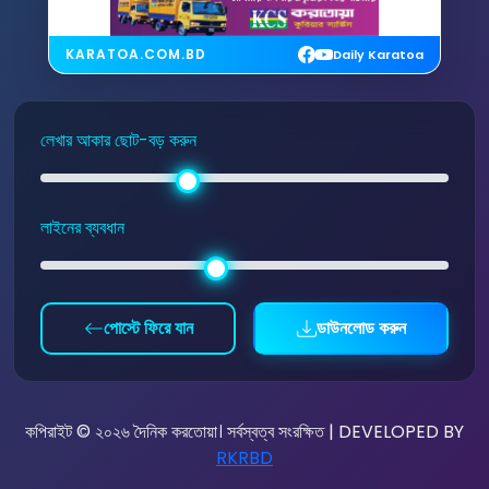
KARATOA.COM.BD
Daily Karatoa
লেখার আকার ছোট-বড় করুন
লাইনের ব্যবধান
পোস্টে ফিরে যান
ডাউনলোড করুন
কপিরাইট © ২০২৬ দৈনিক করতোয়া। সর্বস্বত্ব সংরক্ষিত | DEVELOPED BY
RKRBD