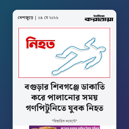
দেশজুড়ে
| ০৯ মে ২০২৬
বগুড়ার শিবগঞ্জে
ডাকাতি
করে
পালানোর
সময়
গণপিটুনিতে
যুবক
নিহত
*বিস্তারিত কমেন্টে*