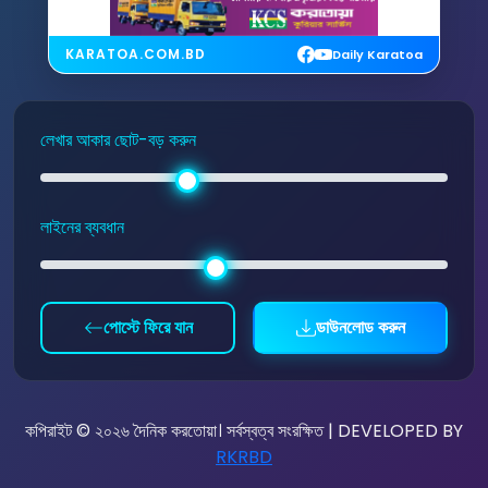
KARATOA.COM.BD
Daily Karatoa
লেখার আকার ছোট-বড় করুন
লাইনের ব্যবধান
পোস্টে ফিরে যান
ডাউনলোড করুন
কপিরাইট © ২০২৬ দৈনিক করতোয়া। সর্বস্বত্ব সংরক্ষিত | DEVELOPED BY
RKRBD