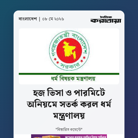
বাংলাদেশ
| ০৮ মে ২০২৬
হজ
ভিসা
ও
পারমিটে
অনিয়মে
সতর্ক
করল
ধর্ম
মন্ত্রণালয়
*বিস্তারিত কমেন্টে*