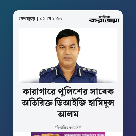
দেশজুড়ে
| ০৬ মে ২০২৬
কারাগারে
পুলিশের
সাবেক
অতিরিক্ত
ডিআইজি
হামিদুল
আলম
*বিস্তারিত কমেন্টে*