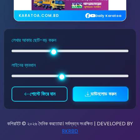
KARATOA.COM.BD
Daily Karatoa
লেখার আকার ছোট-বড় করুন
লাইনের ব্যবধান
পোস্টে ফিরে যান
ডাউনলোড করুন
কপিরাইট © ২০২৬ দৈনিক করতোয়া। সর্বস্বত্ব সংরক্ষিত | DEVELOPED BY
RKRBD