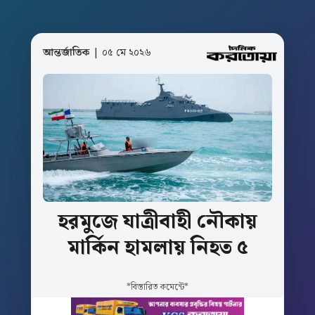
আন্তর্জাতিক
| ০৫ মে ২০২৬
হরমুজে
যাত্রীবাহী
নৌকায়
মার্কিন
হামলায়
নিহত
৫
*বিস্তারিত কমেন্টে*