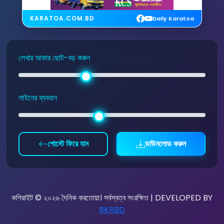
KARATOA.COM.BD
Daily Karatoa
লেখার আকার ছোট-বড় করুন
লাইনের ব্যবধান
পোস্টে ফিরে যান
ডাউনলোড করুন
কপিরাইট © ২০২৬ দৈনিক করতোয়া। সর্বস্বত্ব সংরক্ষিত | DEVELOPED BY
RKRBD