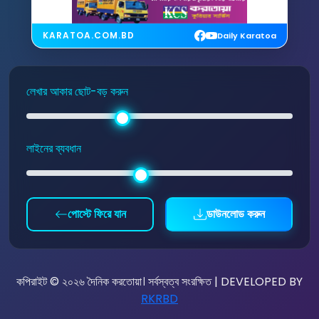
KARATOA.COM.BD
Daily Karatoa
লেখার আকার ছোট-বড় করুন
লাইনের ব্যবধান
পোস্টে ফিরে যান
ডাউনলোড করুন
কপিরাইট © ২০২৬ দৈনিক করতোয়া। সর্বস্বত্ব সংরক্ষিত | DEVELOPED BY
RKRBD