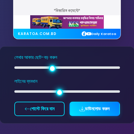
*বিস্তারিত কমেন্টে*
KARATOA.COM.BD
Daily Karatoa
লেখার আকার ছোট-বড় করুন
লাইনের ব্যবধান
পোস্টে ফিরে যান
ডাউনলোড করুন