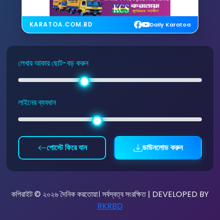
KARATOA.COM.BD
Daily Karatoa
লেখার আকার ছোট-বড় করুন
লাইনের ব্যবধান
পোস্টে ফিরে যান
ডাউনলোড করুন
কপিরাইট © ২০২৬ দৈনিক করতোয়া। সর্বস্বত্ব সংরক্ষিত | DEVELOPED BY
RKRBD