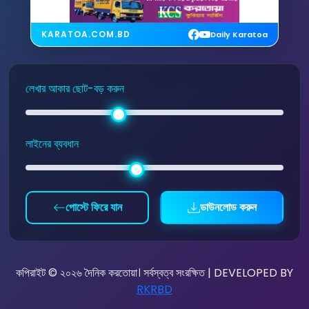
KARATOA.COM.BD
Daily Karatoa
লেখার আকার ছোট-বড় করুন
লাইনের ব্যবধান
পোস্টে ফিরে যান
ডাউনলোড করুন
কপিরাইট © ২০২৬ দৈনিক করতোয়া। সর্বস্বত্ব সংরক্ষিত | DEVELOPED BY
RKRBD