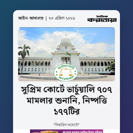
আইন-আদালত
| ২৩ এপ্রিল ২০২৬
সুপ্রিম
কোর্টে
ভার্চুয়ালি
৭০৭
মামলার
শুনানি,
নিষ্পত্তি
১৭৭টির
*বিস্তারিত কমেন্টে*