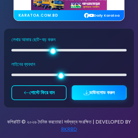
KARATOA.COM.BD
Daily Karatoa
লেখার আকার ছোট-বড় করুন
লাইনের ব্যবধান
পোস্টে ফিরে যান
ডাউনলোড করুন
কপিরাইট © ২০২৬ দৈনিক করতোয়া। সর্বস্বত্ব সংরক্ষিত | DEVELOPED BY
RKRBD