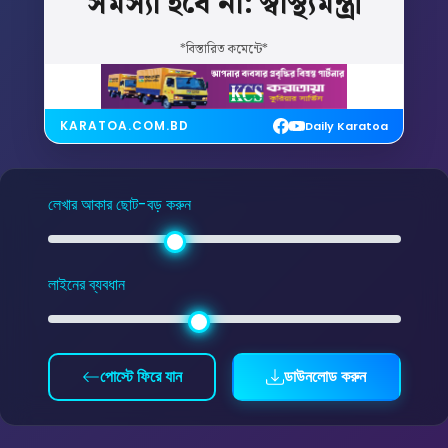
সমস্যা
হবে
না:
স্বাস্থ্যমন্ত্রী
*বিস্তারিত কমেন্টে*
KARATOA.COM.BD
Daily Karatoa
লেখার আকার ছোট-বড় করুন
লাইনের ব্যবধান
পোস্টে ফিরে যান
ডাউনলোড করুন