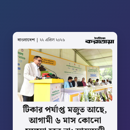
বাংলাদেশ
| ২২ এপ্রিল ২০২৬
টিকার
পর্যাপ্ত
মজুত
আছে,
আগামী
৬
মাস
কোনো