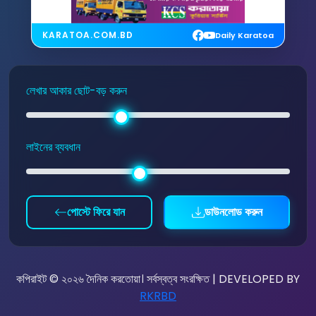
KARATOA.COM.BD
Daily Karatoa
লেখার আকার ছোট-বড় করুন
লাইনের ব্যবধান
পোস্টে ফিরে যান
ডাউনলোড করুন
কপিরাইট © ২০২৬ দৈনিক করতোয়া। সর্বস্বত্ব সংরক্ষিত | DEVELOPED BY
RKRBD