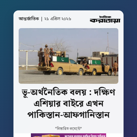
আন্তর্জাতিক
| ২১ এপ্রিল ২০২৬
ভূ-অর্থনৈতিক
বলয়
:
দক্ষিণ
এশিয়ার
বাইরে
এখন
পাকিস্তান-আফগানিস্তান
*বিস্তারিত কমেন্টে*