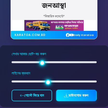
জনআস্থা
*বিস্তারিত কমেন্টে*
KARATOA.COM.BD
Daily Karatoa
লেখার আকার ছোট-বড় করুন
লাইনের ব্যবধান
পোস্টে ফিরে যান
ডাউনলোড করুন