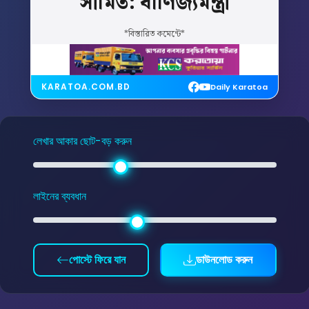
সীমিত:
বাণিজ্যমন্ত্রী
*বিস্তারিত কমেন্টে*
KARATOA.COM.BD
Daily Karatoa
লেখার আকার ছোট-বড় করুন
লাইনের ব্যবধান
পোস্টে ফিরে যান
ডাউনলোড করুন