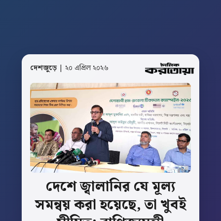
দেশজুড়ে
| ২০ এপ্রিল ২০২৬
দেশে
জ্বালানির
যে
মূল্য
সমন্বয়
করা
হয়েছে,
তা
খুবই